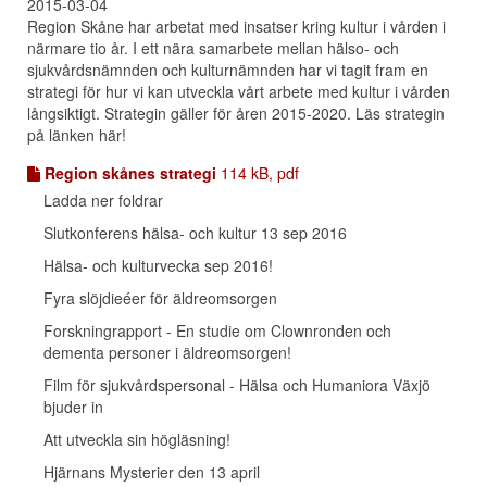
2015-03-04
Region Skåne har arbetat med insatser kring kultur i vården i
närmare tio år. I ett nära samarbete mellan hälso- och
sjukvårdsnämnden och kulturnämnden har vi tagit fram en
strategi för hur vi kan utveckla vårt arbete med kultur i vården
långsiktigt. Strategin gäller för åren 2015-2020. Läs strategin
på länken här!
Region skånes strategi
114 kB, pdf
Ladda ner foldrar
Slutkonferens hälsa- och kultur 13 sep 2016
Hälsa- och kulturvecka sep 2016!
Fyra slöjdieéer för äldreomsorgen
Forskningrapport - En studie om Clownronden och
dementa personer i äldreomsorgen!
Film för sjukvårdspersonal - Hälsa och Humaniora Växjö
bjuder in
Att utveckla sin högläsning!
Hjärnans Mysterier den 13 april